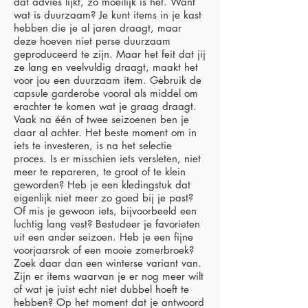
dat advies lijkt, zo moeilijk is het. Want
wat is duurzaam? Je kunt items in je kast
hebben die je al jaren draagt, maar
deze hoeven niet perse duurzaam
geproduceerd te zijn. Maar het feit dat jij
ze lang en veelvuldig draagt, maakt het
voor jou een duurzaam item. Gebruik de
capsule garderobe vooral als middel om
erachter te komen wat je graag draagt.
Vaak na één of twee seizoenen ben je
daar al achter. Het beste moment om in
iets te investeren, is na het selectie
proces. Is er misschien iets versleten, niet
meer te repareren, te groot of te klein
geworden? Heb je een kledingstuk dat
eigenlijk niet meer zo goed bij je past?
Of mis je gewoon iets, bijvoorbeeld een
luchtig lang vest? Bestudeer je favorieten
uit een ander seizoen. Heb je een fijne
voorjaarsrok of een mooie zomerbroek?
Zoek daar dan een winterse variant van.
Zijn er items waarvan je er nog meer wilt
of wat je juist echt niet dubbel hoeft te
hebben? Op het moment dat je antwoord